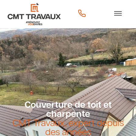
Couverture de toit et
charpente
CMT Travaux, expert depuis
des années