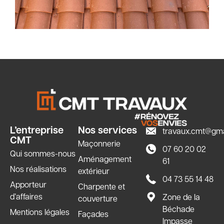
L’entreprise
Nos services
travaux.cmt@gma
CMT
Maçonnerie
07 60 20 02
Qui sommes-nous
Aménagement
61
Nos réalisations
extérieur
04 73 55 14 48
Apporteur
Charpente et
d’affaires
Zone de la
couverture
Béchade
Mentions légales
Façades
Impasse