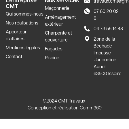
L’entreprise
Nos services
travaux.cmt@gma
CMT
Maçonnerie
07 60 20 02
Qui sommes-nous
Aménagement
61
Nos réalisations
extérieur
04 73 55 14 48
Apporteur
Charpente et
d’affaires
Zone de la
couverture
Béchade
Mentions légales
Façades
Impasse
Contact
Piscine
Jacqueline
Auriol
63500 Issoire
©2024 CMT Travaux
Conception et réalisation
Comm360