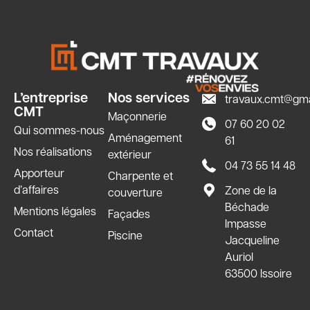
L’entreprise
Nos services
travaux.cmt@gma
CMT
Maçonnerie
07 60 20 02
Qui sommes-nous
Aménagement
61
Nos réalisations
extérieur
04 73 55 14 48
Apporteur
Charpente et
d’affaires
Zone de la
couverture
Béchade
Mentions légales
Façades
Impasse
Contact
Piscine
Jacqueline
Auriol
63500 Issoire