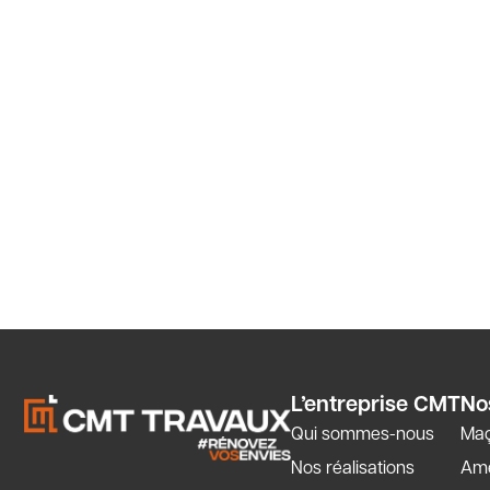
L’entreprise CMT
No
Qui sommes-nous
Maç
Nos réalisations
Amé